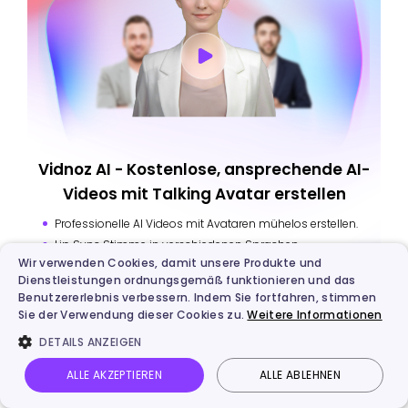
Vidnoz AI - Kostenlose, ansprechende AI-
Videos mit Talking Avatar erstellen
Professionelle AI Videos mit Avataren mühelos erstellen.
Lip Sync Stimme in verschiedenen Sprachen.
Wir verwenden Cookies, damit unsere Produkte und
4400+ Videovorlagen für verschiedene Szenarien.
Dienstleistungen ordnungsgemäß funktionieren und das
Estellen Sie Videos aus URLs, PDFs, PPTs und mehr.
Benutzererlebnis verbessern. Indem Sie fortfahren, stimmen
Sie der Verwendung dieser Cookies zu.
Weitere Informationen
Jetzt testen
DETAILS ANZEIGEN
ALLE AKZEPTIEREN
ALLE ABLEHNEN