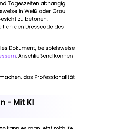
und Tageszeiten abhängig.
gsweise in Weiß oder Grau.
Gesicht zu betonen.
eit an den Dresscode des
elles Dokument, beispielsweise
bessern
. Anschließend können
 machen, das Professionalität
 - Mit KI
oto
kann es man jetzt mithilfe