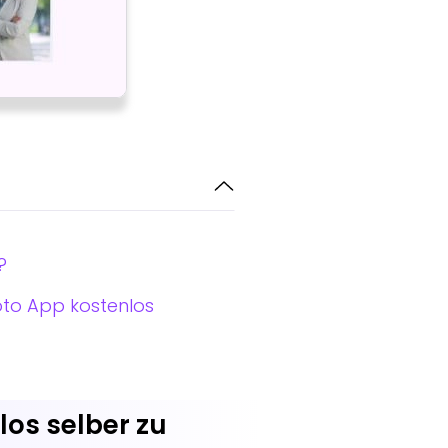
?
oto App kostenlos
os selber zu