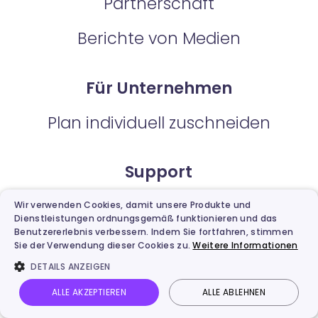
Partnerschaft
Berichte von Medien
Für Unternehmen
Plan individuell zuschneiden
Support
Benutzerhandbuch
Wir verwenden Cookies, damit unsere Produkte und
Dienstleistungen ordnungsgemäß funktionieren und das
Benutzererlebnis verbessern. Indem Sie fortfahren, stimmen
Online-Hilfe
Sie der Verwendung dieser Cookies zu.
Weitere Informationen
DETAILS ANZEIGEN
ALLE AKZEPTIEREN
ALLE ABLEHNEN
Vidnoz AI
Talking Avatar
Bild zu Video
Anmelden