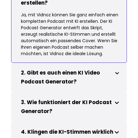
erstellen?
Ja, mit Vidnoz können Sie ganz einfach einen
kompletten Podcast mit KI erstellen. Der KI
Podcast Generator entwirft das Skript,
erzeugt realistische KI-Stimmen und erstellt
automatisch ein passendes Cover. Wenn Sie
Ihren eigenen Podcast selber machen
möchten, ist Vidnoz die ideale Lösung.
2. Gibt es auch einen KI Video
Podcast Generator?
Ja, der Vidnoz Video Generator ermöglicht die
Erstellung von Video-Podcasts (Vodcasts).
3. Wie funktioniert der KI Podcast
Dabei werden KI-generierte Audios mit
Generator?
Bildern, Clips oder animierten Avataren
kombiniert, die synchron sprechen – ideal,
Der Vidnoz KI Podcast Generator erstellt
wenn Sie Ihren Podcast produzieren und
automatisch Skripte basierend auf Ihren
4. Klingen die KI-Stimmen wirklich
visuell erweitern möchten.
Eingaben – ob Text, Dokument, URL oder