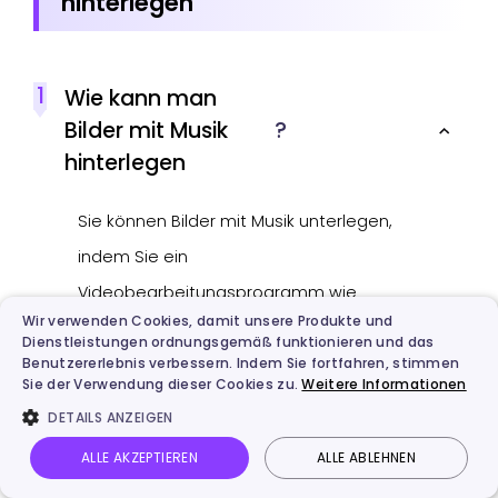
hinterlegen”
1
Wie kann man
Bilder mit Musik
?
hinterlegen
Sie können Bilder mit Musik unterlegen,
indem Sie ein
Videobearbeitungsprogramm wie
Wir verwenden Cookies, damit unsere Produkte und
Vidnoz Videoeditor, Google Fotos oder
Dienstleistungen ordnungsgemäß funktionieren und das
iMovie verwenden. Laden Sie einfach
Benutzererlebnis verbessern. Indem Sie fortfahren, stimmen
Sie der Verwendung dieser Cookies zu.
Weitere Informationen
ein Bild hoch, fügen Sie die gewünschte
DETAILS ANZEIGEN
Hintergrundmusik hinzu und exportieren
ALLE AKZEPTIEREN
ALLE ABLEHNEN
das Projekt als Video.