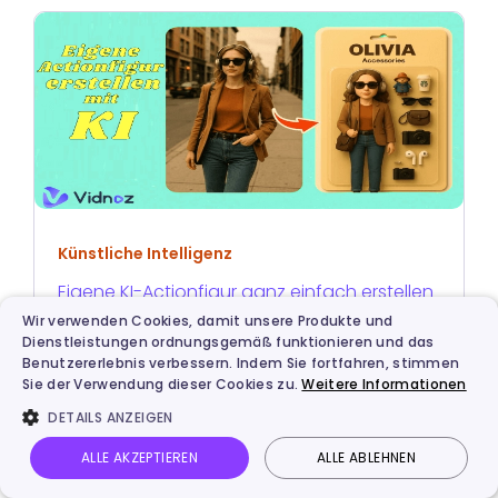
Künstliche Intelligenz
Eigene KI-Actionfigur ganz einfach erstellen
- Schritt für Schritt Anleitung
Wir verwenden Cookies, damit unsere Produkte und
Dienstleistungen ordnungsgemäß funktionieren und das
Benutzererlebnis verbessern. Indem Sie fortfahren, stimmen
Sie der Verwendung dieser Cookies zu.
Weitere Informationen
DETAILS ANZEIGEN
ÜBER DEN AUTOR
ALLE AKZEPTIEREN
ALLE ABLEHNEN