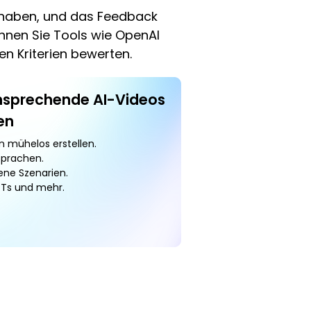
t haben, und das Feedback
önnen Sie Tools wie OpenAI
n Kriterien bewerten.
ansprechende AI-Videos
en
n mühelos erstellen.
Sprachen.
ene Szenarien.
PPTs und mehr.