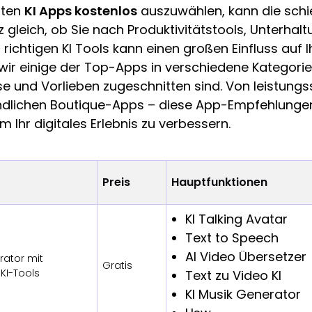
sten
KI Apps kostenlos
auszuwählen, kann die schi
gleich, ob Sie nach Produktivitätstools, Unterhal
ichtigen KI Tools kann einen großen Einfluss auf I
 wir einige der Top-Apps in verschiedene Kategor
se und Vorlieben zugeschnitten sind. Von leistung
ndlichen Boutique-Apps – diese App-Empfehlungen 
 Ihr digitales Erlebnis zu verbessern.
Preis
Hauptfunktionen
KI Talking Avatar
Text to Speech
AI Video Übersetzer
rator mit
Gratis
KI-Tools
Text zu Video KI
KI Musik Generator