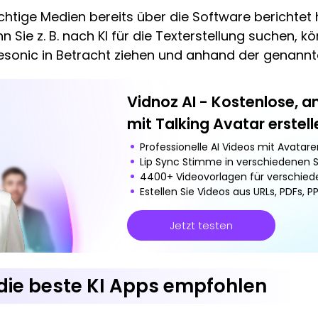
chtige Medien bereits über die Software berichte
 Sie z. B. nach KI für die Texterstellung suchen, k
sonic in Betracht ziehen und anhand der genannte
Vidnoz AI - Kostenlose, 
mit Talking Avatar erstell
Professionelle AI Videos mit Avatare
Lip Sync Stimme in verschiedenen 
4400+ Videovorlagen für verschied
Estellen Sie Videos aus URLs, PDFs, 
Jetzt testen
 die beste KI Apps empfohlen