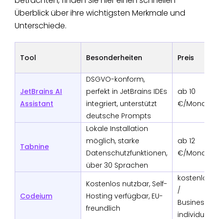
betrachten, finden Sie hier einen schnellen
Überblick über ihre wichtigsten Merkmale und
Unterschiede.
Tool
Besonderheiten
Preis
DSGVO-konform,
JetBrains AI
perfekt in JetBrains IDEs
ab 10
Assistant
integriert, unterstützt
€/Monat
deutsche Prompts
Lokale Installation
möglich, starke
ab 12
Tabnine
Datenschutzfunktionen,
€/Monat
über 30 Sprachen
kostenlos
Kostenlos nutzbar, Self-
/
Codeium
Hosting verfügbar, EU-
Business
freundlich
individuell