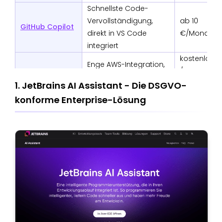
Schnellste Code-
Vervollständigung,
ab 10
GitHub Copilot
direkt in VS Code
€/Monat
integriert
kostenlos
Enge AWS-Integration,
Amazon
/
integrierte Sicherheits-
CodeWhisperer
Enterprise
1. JetBrains AI Assistant - Die DSGVO-
Scans
individuell
konforme Enterprise-Lösung
Abhängig
Claude Sonnet
Generative KI für Code
von
4.5
& Text, API-Zugriff
Nutzung