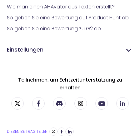
Wie man einen AI-Avatar aus Texten erstellt?
So geben Sie eine Bewertung auf Product Hunt ab
So geben Sie eine Bewertung zu G2 ab
Einstellungen
Vidnoz AI Einstellungen - Passen Sie Ihr AI-
Verwalten Sie Ihr Profil - Aktualisieren Sie Ihre Vidnoz
Verwalten Sie Ihre Abonnements - Vidnoz AI
Ändern Sie Ihr Passwort - Sichern Sie Ihr Vidnoz AI-
Videoerlebnis an
AI-Kontoinformationen
Abonnement-Einstellungen
Konto
Teilnehmen, um Echtzeitunterstützung zu
erhalten
DIESEN BEITRAG TEILEN