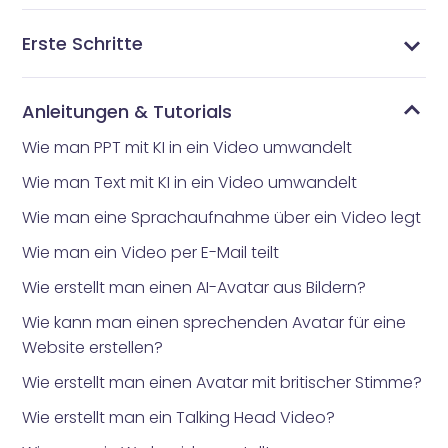
Erste Schritte
Was ist Vidnoz AI?
Welche Avatar-App wird von allen genutzt?
Wie man Vidnoz AI bekommt
Startseiten-Interface
Vorlagenbibliothek
Avatare-Bibliothek
Meine Kreationen
Meine Dateien
Anleitungen & Tutorials
Wie man PPT mit KI in ein Video umwandelt
Wie man Text mit KI in ein Video umwandelt
Wie man eine Sprachaufnahme über ein Video legt
Wie man ein Video per E-Mail teilt
Wie erstellt man einen AI-Avatar aus Bildern?
Wie kann man einen sprechenden Avatar für eine
Website erstellen?
Wie erstellt man einen Avatar mit britischer Stimme?
Wie erstellt man ein Talking Head Video?