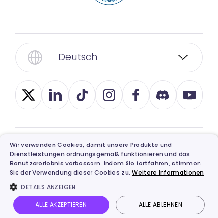
Deutsch
Wir verwenden Cookies, damit unsere Produkte und
© 2026, Vidnoz. Alle Rechte vorbehalten.
Dienstleistungen ordnungsgemäß funktionieren und das
Datenschutz
,
Nutzungsbedinungen
,
Ethische
Benutzererlebnis verbessern. Indem Sie fortfahren, stimmen
Sie der Verwendung dieser Cookies zu.
Weitere Informationen
Nutzung
und
Erstattung
Richtlinie.
DETAILS ANZEIGEN
ALLE AKZEPTIEREN
ALLE ABLEHNEN
Vidnoz AI
Talking Avatar
Bild zu Video
Anmelden