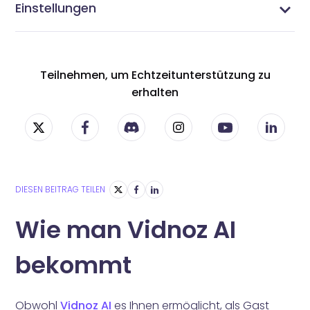
Einstellungen
Vidnoz AI Einstellungen - Passen Sie Ihr AI-
Verwalten Sie Ihr Profil - Aktualisieren Sie Ihre Vidnoz
Verwalten Sie Ihre Abonnements - Vidnoz AI
Ändern Sie Ihr Passwort - Sichern Sie Ihr Vidnoz AI-
Videoerlebnis an
AI-Kontoinformationen
Abonnement-Einstellungen
Konto
Teilnehmen, um Echtzeitunterstützung zu
erhalten
DIESEN BEITRAG TEILEN
Wie man Vidnoz AI
bekommt
Obwohl
Vidnoz AI
es Ihnen ermöglicht, als Gast