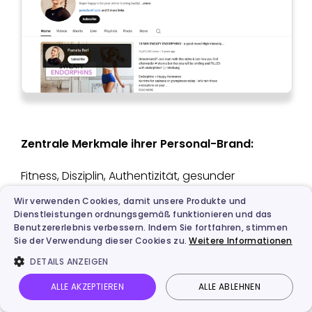
Zentrale Merkmale ihrer Personal-Brand:
Fitness, Disziplin, Authentizität, gesunder
Lebensstil.
Wir verwenden Cookies, damit unsere Produkte und
Dienstleistungen ordnungsgemäß funktionieren und das
Strategie und Wirkung:
Benutzererlebnis verbessern. Indem Sie fortfahren, stimmen
Sie der Verwendung dieser Cookies zu.
Weitere Informationen
Konsistenter Content-Aufbau: Durch
DETAILS ANZEIGEN
regelmäßig veröffentlichte Trainingsvideos,
ALLE AKZEPTIEREN
ALLE ABLEHNEN
kurze Workouts und strukturierte Programme