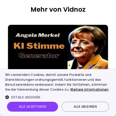
Mehr von Vidnoz
Wir verwenden Cookies, damit unsere Produkte und
Dienstleistungen ordnungsgemäß funktionieren und das
Künstliche Intelligenz
Benutzererlebnis verbessern. Indem Sie fortfahren, stimmen
Die besten 7 KI Stimme Generatoren für
Sie der Verwendung dieser Cookies zu.
Weitere Informationen
Angela Merkel KI Stimme
DETAILS ANZEIGEN
ALLE AKZEPTIEREN
ALLE ABLEHNEN