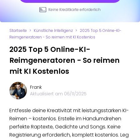
Keine Kreditkarte erforderlich
Startseite
>
Künstliche Intelligenz
>
2025 Top 5 Online-KI-
Reimgeneratoren - So reimen mit KI Kostenlos
2025 Top 5 Online-KI-
Reimgeneratoren - So reimen
mit KI Kostenlos
Frank
Aktualisiert am
06/11/2025
Entfessle deine Kreativität mit leistungsstarken KI-
Reimen – kostenlos. Erstelle im Handumdrehen
perfekte Raptexte, Gedichte und Songs. Keine
Registrierung erforderlich, komplett kostenlos. Leg