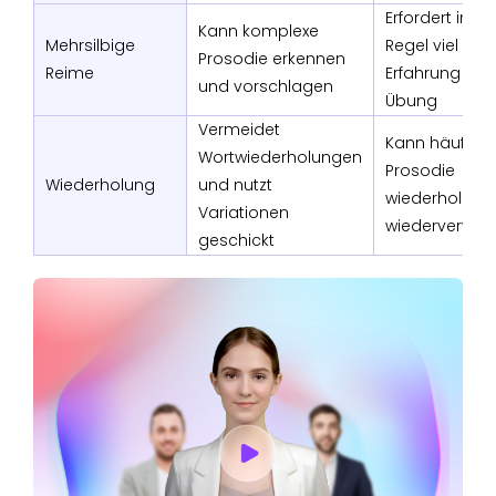
Erfordert in de
Kann komplexe
Mehrsilbige
Regel viel
Prosodie erkennen
Reime
Erfahrung und
und vorschlagen
Übung
Vermeidet
Kann häufige
Wortwiederholungen
Prosodie
Wiederholung
und nutzt
wiederholen 
Variationen
wiederverwe
geschickt