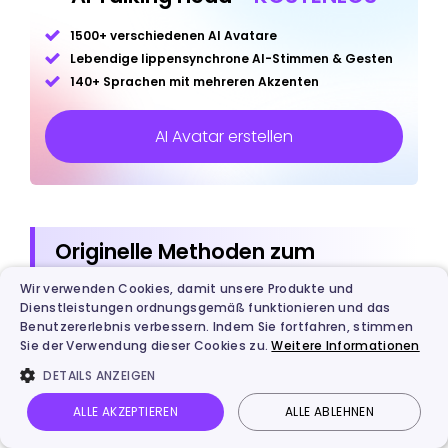
1500+ verschiedenen AI Avatare
Lebendige lippensynchrone AI-Stimmen & Gesten
140+ Sprachen mit mehreren Akzenten
AI Avatar erstellen
Originelle Methoden zum
Kombinieren von Namen
Wir verwenden Cookies, damit unsere Produkte und
Dienstleistungen ordnungsgemäß funktionieren und das
Benutzererlebnis verbessern. Indem Sie fortfahren, stimmen
Sie der Verwendung dieser Cookies zu.
Weitere Informationen
Zusätzlich zur Verwendung eines Online
Namen
DETAILS ANZEIGEN
Kombinieren Generator
können Sie auch einige
traditionelle und kreative Möglichkeiten
ALLE AKZEPTIEREN
ALLE ABLEHNEN
ausprobieren, um die Namen von Mama und