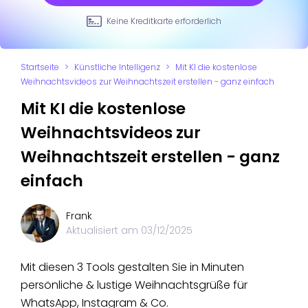
Keine Kreditkarte erforderlich
Startseite
>
Künstliche Intelligenz
>
Mit KI die kostenlose
Weihnachtsvideos zur Weihnachtszeit erstellen - ganz einfach
Mit KI die kostenlose
Weihnachtsvideos zur
Weihnachtszeit erstellen - ganz
einfach
Frank
Aktualisiert am
03/12/2025
Mit diesen 3 Tools gestalten Sie in Minuten
persönliche & lustige Weihnachtsgrüße für
WhatsApp, Instagram & Co.