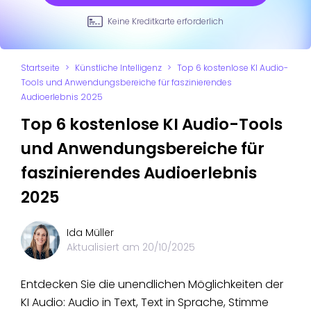
Keine Kreditkarte erforderlich
Startseite
>
Künstliche Intelligenz
>
Top 6 kostenlose KI Audio-
Tools und Anwendungsbereiche für faszinierendes
Audioerlebnis 2025
Top 6 kostenlose KI Audio-Tools
und Anwendungsbereiche für
faszinierendes Audioerlebnis
2025
Ida Müller
Aktualisiert am
20/10/2025
Entdecken Sie die unendlichen Möglichkeiten der
KI Audio: Audio in Text, Text in Sprache, Stimme