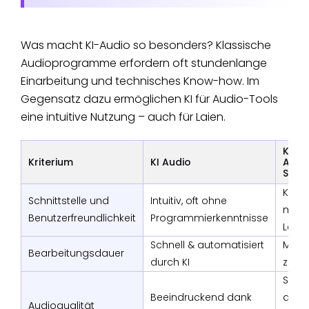
Was macht KI-Audio so besonders? Klassische
Audioprogramme erfordern oft stundenlange
Einarbeitung und technisches Know-how. Im
Gegensatz dazu ermöglichen KI für Audio-Tools
eine intuitive Nutzung – auch für Laien.
Klas
Kriterium
KI Audio
Audi
Soft
Kompl
Schnittstelle und
Intuitiv, oft ohne
mit
Benutzerfreundlichkeit
Programmierkenntnisse
Lernk
Schnell & automatisiert
Manue
Bearbeitungsdauer
durch KI
zeiti
Sehr 
Beeindruckend dank
abhä
Audioqualität