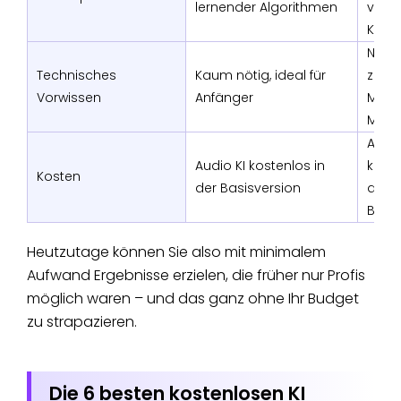
lernender Algorithmen
vom 
Know
Notw
Technisches
Kaum nötig, ideal für
z. B. f
Vorwissen
Anfänger
Mixin
Mast
Audio
Audio KI kostenlos in
koste
Kosten
der Basisversion
der
Basis
Heutzutage können Sie also mit minimalem
Aufwand Ergebnisse erzielen, die früher nur Profis
möglich waren – und das ganz ohne Ihr Budget
zu strapazieren.
Die 6 besten kostenlosen KI