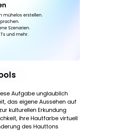
en
n mühelos erstellen.
Sprachen.
ene Szenarien.
PPTs und mehr.
ools
diese Aufgabe unglaublich
eit, das eigene Aussehen auf
zur kulturellen Erkundung
eit, ihre Hautfarbe virtuell
Änderung des Hauttons