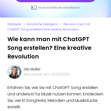
Keine Kreditkarte erforderlich
Startseite
>
Künstliche Intelligenz
>
Wie kann man mit
ChatGPT Song erstellen? Eine kreative Revolution
Wie kann man mit ChatGPT
Song erstellen? Eine kreative
Revolution
Ida Müller
Aktualisiert am
20/10/2025
Erfahren Sie, wie Sie mit ChatGPT Song erstellen
und andere KI für Musik nutzen können. Entdecken
Sie, wie KI Songtexte, Melodien und Musikstücke
erstellt.