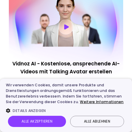
Vidnoz AI - Kostenlose, ansprechende AI-
Videos mit Talking Avatar erstellen
Professionelle AI Videos mit Avataren mühelos erstellen.
Wir verwenden Cookies, damit unsere Produkte und
Lip Sync Stimme in verschiedenen Sprachen.
Dienstleistungen ordnungsgemäß funktionieren und das
4400+ Videovorlagen für verschiedene Szenarien.
Benutzererlebnis verbessern. Indem Sie fortfahren, stimmen
Estellen Sie Videos aus URLs, PDFs, PPTs und mehr.
Sie der Verwendung dieser Cookies zu.
Weitere Informationen
DETAILS ANZEIGEN
Jetzt testen
ALLE AKZEPTIEREN
ALLE ABLEHNEN