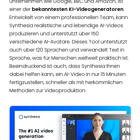
Unternehmen wie Google, BBC und Amazon, ist
erforderlich
einer der
bekanntesten KI-Videogeneratoren
.
2. 100% kostenlos zu
Entwickelt von einem professionellen Team, kann
Vidnoz AI
verwenden
Kostenlos
Synthesia realistische und lebendige AI-Videos
3. Unterstützt 470+
produzieren und unterstützt über 150
Stimme, 300+
verschiedene AI-Avatare. Dieses Tool unterstützt
Vorlagen, 300+
auch über 120 Sprachen und verwandelt Text in
Avatar
Sprache, was für Menschen weltweit praktisch ist.
Beeindruckend ist auch, dass Synthesia Ihnen
dabei helfen kann, ein AI-Video in nur 15 Minuten
fertigzustellen, schneller als mit herkömmlichen
Methoden zur Videoproduktion.