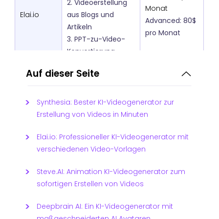
2. Videoerstellung
Monat
Elai.io
aus Blogs und
Advanced: 80$
Artikeln
pro Monat
3. PPT-zu-Video-
Konvertierung
verfügbar
Auf dieser Seite
1. Animierter KI-
Videogenerator
Basic: 15$ pro
2. Verschiedene
Synthesia: Bester KI-Videogenerator zur
Monat
Möglichkeiten zur
Erstellung von Videos in Minuten
Starter: 45$ pro
Steve.AI
Erstellung von AI
Monat
Elai.io: Professioneller KI-Videogenerator mit
Videos
Pro Version:
verschiedenen Video-Vorlagen
3. Unterstützung
60$ pro Monat
von 4K-
Steve.AI: Animation KI-Videogenerator zum
Videoauflösung
sofortigen Erstellen von Videos
1. Unterstützung
von über 80
Deepbrain AI: Ein KI-Videogenerator mit
Sprachen
Starter: 30$ pro
maßgeschneiderten AI Avataren