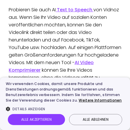
Probieren Sie auch AI
Text to Speech
von Vidnoz
aus. Wenn Sie Ihr Video auf sozialen Konten
veröffentlichen möchten, können Sie den
Videolink direkt teilen oder das Video
herunterladen und auf Facebook, TikTok,
YouTube usw. hochladen. Auf einigen Plattformen
gelten Größenanforderungen für hochgeladene
Videos. Mit dem neuen Tool -
AI Video
Komprimierer
können Sie Ihre Videos
komprimieren, ohne die Videoqualität zu
Wir verwenden Cookies, damit unsere Produkte und
beeinträchtigen. Öffnen Sie Vidnoz und probieren
Dienstleistungen ordnungsgemäß funktionieren und das
Sie es aus!
Benutzererlebnis verbessern. Indem Sie fortfahren, stimmen
Sie der Verwendung dieser Cookies zu.
Weitere Informationen
DETAILS ANZEIGEN
Fazit
ALLE AKZEPTIEREN
ALLE ABLEHNEN