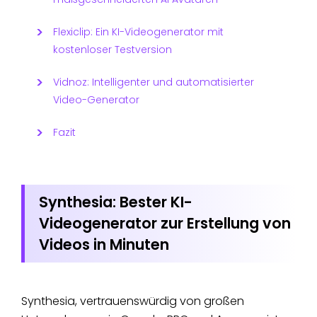
2.
Deepbrain
Monat
Maßgeschneiderte
Flexiclip: Ein KI-Videogenerator mit
AI
Pro Version:
AI Avatare
kostenloser Testversion
225$ pro Monat
3. Verschiedene
Vorlagen sind
Vidnoz: Intelligenter und automatisierter
verfügbar
Video-Generator
Kostenlose
1. Kostenlos und
Version
Fazit
einfach zu
Jährlich: 9,99 €
bedienen
pro Monat
2. Verschiedene
Für
Flexiclip
Videovorlagen
Synthesia: Bester KI-
Unternehmen:
3. Videos
19,99 € pro
Videogenerator zur Erstellung von
bearbeiten, Bilder,
Monat für
Videos in Minuten
Text und Musik
Unternehmen
hinzufügen
(jährlich)
1. Kein Download,
Synthesia, vertrauenswürdig von großen
keine Erfahrung