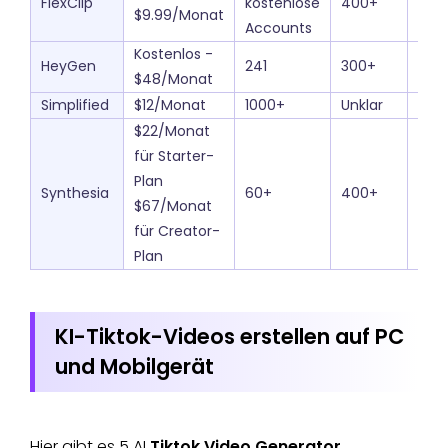
FlexClip
kostenlose
400+
0
$9.99/Monat
Accounts
Kostenlos -
HeyGen
241
300+
100
$48/Monat
Simplified
$12/Monat
1000+
Unklar
0
$22/Monat
für Starter-
Plan
Synthesia
60+
400+
140
$67/Monat
für Creator-
Plan
KI-Tiktok-Videos erstellen auf PC
und Mobilgerät
Hier gibt es 5 AI
Tiktok Video Generator