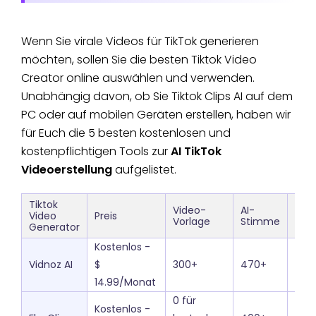
Wenn Sie virale Videos für TikTok generieren
möchten, sollen Sie die besten Tiktok Video
Creator online auswählen und verwenden.
Unabhängig davon, ob Sie Tiktok Clips AI auf dem
PC oder auf mobilen Geräten erstellen, haben wir
für Euch die 5 besten kostenlosen und
kostenpflichtigen Tools zur
AI TikTok
Videoerstellung
aufgelistet.
Tiktok
Video-
AI-
AI-
Video
Preis
Vorlage
Stimme
Ava
Generator
Kostenlos -
Vidnoz AI
$
300+
470+
100
14.99/Monat
0 für
Kostenlos -