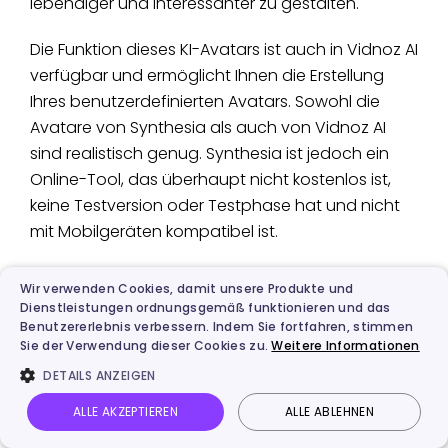
lebendiger und interessanter zu gestalten.
Die Funktion dieses KI-Avatars ist auch in Vidnoz AI
verfügbar und ermöglicht Ihnen die Erstellung
Ihres benutzerdefinierten Avatars. Sowohl die
Avatare von Synthesia als auch von Vidnoz AI
sind realistisch genug. Synthesia ist jedoch ein
Online-Tool, das überhaupt nicht kostenlos ist,
keine Testversion oder Testphase hat und nicht
mit Mobilgeräten kompatibel ist.
Ihnen könnte das gefallen:
Wie soll ich KI Videos
Wir verwenden Cookies, damit unsere Produkte und
erstellen
>>
Dienstleistungen ordnungsgemäß funktionieren und das
Benutzererlebnis verbessern. Indem Sie fortfahren, stimmen
Sie der Verwendung dieser Cookies zu.
Weitere Informationen
DETAILS ANZEIGEN
Warum Sie mit Tiktok Clips AI
erstellen sollen
ALLE AKZEPTIEREN
ALLE ABLEHNEN