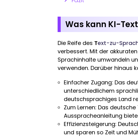
Fazit
Was kann KI-Text 
Die Reife des
T
ext-zu-Sprac
verbessert. Mit der akkurat
Sprachinhalte umwandeln und
verwenden. Darüber hinaus kö
Einfacher Zugang: Das deu
unterschiedlichem sprachli
deutschsprachiges Land re
Zum Lernen: Das deutsche T
Ausspracheanleitung bietet
Effizienzsteigerung: Deut
und sparen so Zeit und Müh