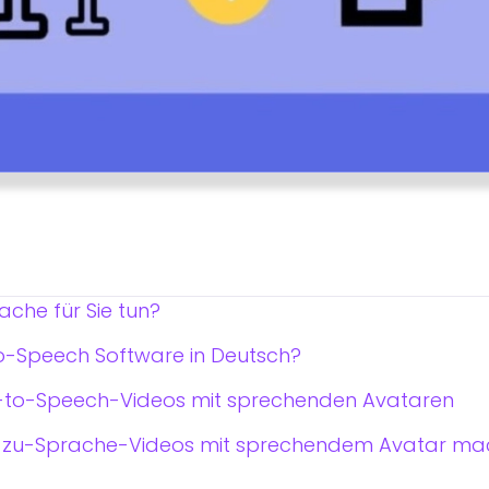
ache für Sie tun?
to-Speech Software in Deutsch?
xt-to-Speech-Videos mit sprechenden Avataren
-zu-Sprache-Videos mit sprechendem Avatar mac