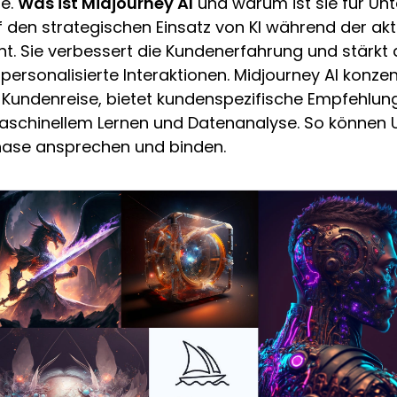
le.
Was ist Midjourney AI
und warum ist sie für U
uf den strategischen Einsatz von KI während der ak
ht. Sie verbessert die Kundenerfahrung und stärk
rsonalisierte Interaktionen. Midjourney AI konzent
r Kundenreise, bietet kundenspezifische Empfehlun
maschinellem Lernen und Datenanalyse. So können 
Phase ansprechen und binden.