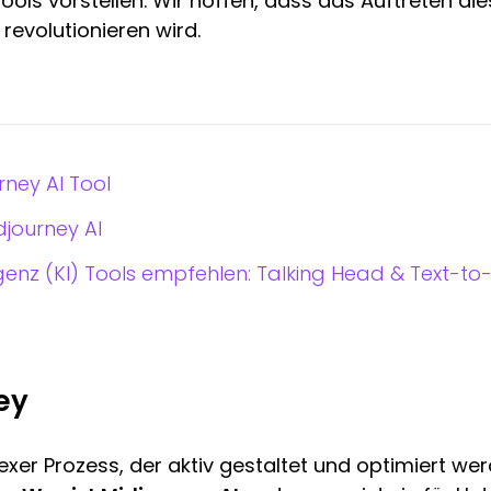
ools vorstellen. Wir hoffen, dass das Auftreten dies
 revolutionieren wird.
ney AI Tool
journey AI
ligenz (KI) Tools empfehlen: Talking Head & Text-t
ney
exer Prozess, der aktiv gestaltet und optimiert we