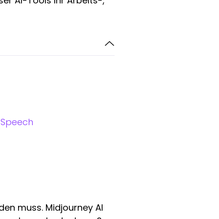
er AI-Tools Ihr Arbeits-,
o-Speech
rden muss. Midjourney AI