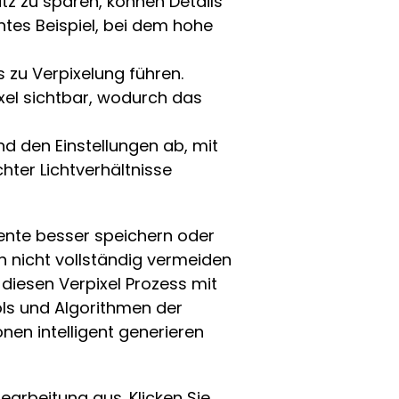
tz zu sparen, können Details
ntes Beispiel, bei dem hohe
 zu Verpixelung führen.
ixel sichtbar, wodurch das
d den Einstellungen ab, mit
ter Lichtverhältnisse
ente besser speichern oder
ch nicht vollständig vermeiden
 diesen Verpixel Prozess mit
ols und Algorithmen der
nen intelligent generieren
bearbeitung aus. Klicken Sie