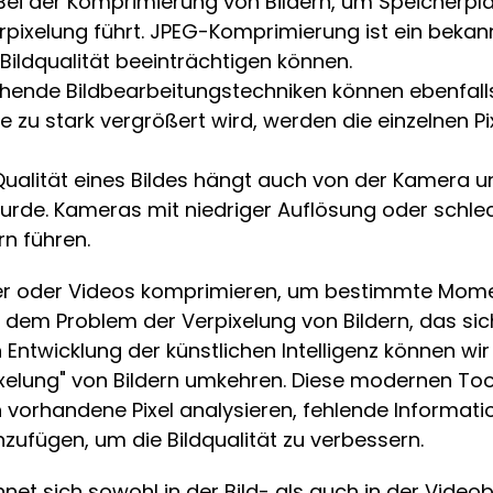
Bei der Komprimierung von Bildern, um Speicherpla
rpixelung führt. JPEG-Komprimierung ist ein bekan
ildqualität beeinträchtigen können.
hende Bildbearbeitungstechniken können ebenfalls
e zu stark vergrößert wird, werden die einzelnen P
ualität eines Bildes hängt auch von der Kamera un
e. Kameras mit niedriger Auflösung oder schlech
rn führen.
der oder Videos komprimieren, um bestimmte Mom
zu dem Problem der Verpixelung von Bildern, das si
 Entwicklung der künstlichen Intelligenz können wir
tpixelung" von Bildern umkehren. Diese modernen To
n vorhandene Pixel analysieren, fehlende Informatio
nzufügen, um die Bildqualität zu verbessern.
hnet sich sowohl in der Bild- als auch in der Video