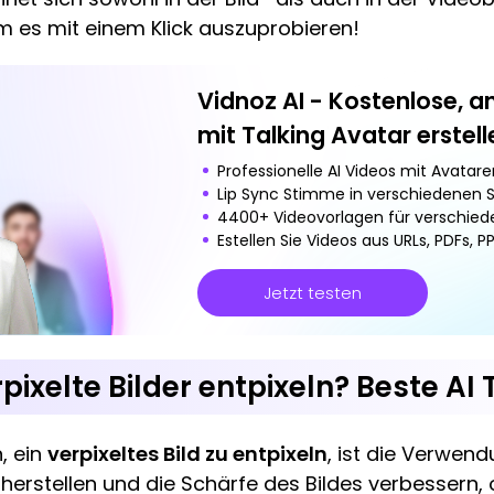
um es mit einem Klick auszuprobieren!
Vidnoz AI - Kostenlose, 
mit Talking Avatar erstell
Professionelle AI Videos mit Avatare
Lip Sync Stimme in verschiedenen 
4400+ Videovorlagen für verschied
Estellen Sie Videos aus URLs, PDFs, 
Jetzt testen
ixelte Bilder entpixeln? Beste AI 
, ein
verpixeltes Bild zu entpixeln
, ist die Verwend
rherstellen und die Schärfe des Bildes verbessern,