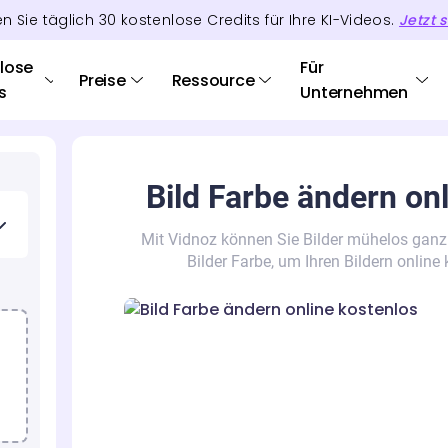
en Sie täglich
30
kostenlose Credits
für Ihre KI-Videos.
Jetzt s
lose
Für
Preise
Ressource
s
Unternehmen
Bild Farbe ändern onl
Mit Vidnoz können Sie Bilder mühelos ganz o
Bilder Farbe, um Ihren Bildern online 