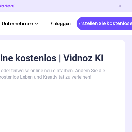
tarten!
Erstellen Sie kostenlos
Unternehmen
Einloggen
ine kostenlos | Vidnoz KI
der teilweise online neu einfärben. Ändern Sie die
kostenlos Leben und Kreativität zu verleihen!